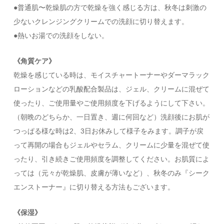
●普通肌〜乾燥肌の方で乾燥を強く感じる方は、秋冬は刺激の
少ないクレンジングクリームでの洗顔に切り替えます。
●熱いお湯での洗顔をしない。
《角質ケア》
乾燥を感じている時は、モイスチャートーナーやダーマラック
ローションなどの乳酸配合製品は、ジェル、クリームに混ぜて
使ったり、ご使用量やご使用頻度を下げるようにして下さい。
（朝晩のどちらか、一日置き、週に何回など）洗顔後にお肌が
つっぱる様な時は2、3日お休みして様子をみます。調子が戻
って再開の場合もジェルやセラム、クリームに少量を混ぜて使
ったり、引き続きご使用頻度を調整してください。お肌質によ
っては（元々が乾燥肌、皮膚が薄いなど）、秋冬のみ『シーク
エンストーナー』に切り替える方法もございます。
《保湿》